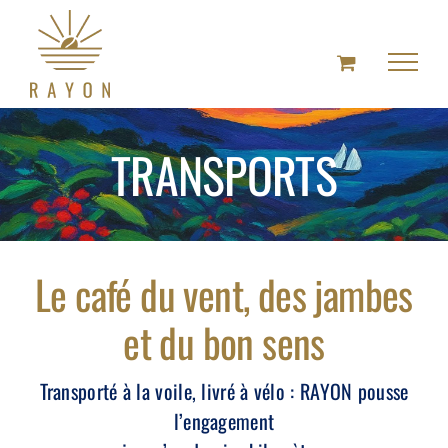
Skip
to
content
TRANSPORTS
Le café du vent, des jambes
et du bon sens
Transporté à la voile, livré à vélo : RAYON pousse
l’engagement